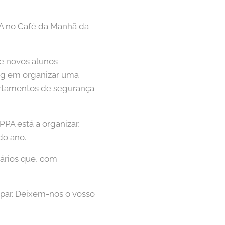
PA no Café da Manhã da
de novos alunos
ing em organizar uma
ortamentos de segurança
PA está a organizar,
do ano.
tários que, com
ipar. Deixem-nos o vosso