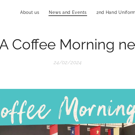
About us
News and Events
2nd Hand Unifor
A Coffee Morning n
24/02/2024