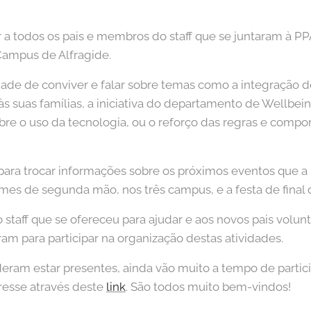
 a todos os pais e membros do staff que se juntaram à P
 Campus de Alfragide.
ade de conviver e falar sobre temas como a integração 
 às suas famílias, a iniciativa do departamento de Wellbe
bre o uso da tecnologia, ou o reforço das regras e comp
a trocar informações sobre os próximos eventos que a P
mes de segunda mão, nos três campus, e a festa de final 
staff que se ofereceu para ajudar e aos novos pais volun
am para participar na organização destas atividades.
deram estar presentes, ainda vão muito a tempo de partic
eresse através deste
link
. São todos muito bem-vindos!