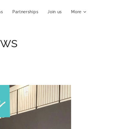
ms
Partnerships
Join us
More
ews