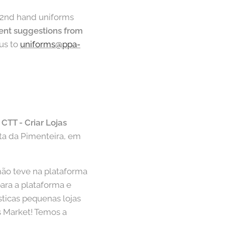
r 2nd hand uniforms
ent suggestions from
us to
uniforms@ppa-
 CTT - Criar Lojas
nta da Pimenteira, em
mão teve na plataforma
ara a plataforma e
ticas pequenas lojas
s Market! Temos a