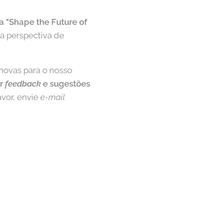
a "Shape the Future of
 a perspectiva de
novas para o nosso
er
feedback
e sugestões
avor, envie
e-
mail