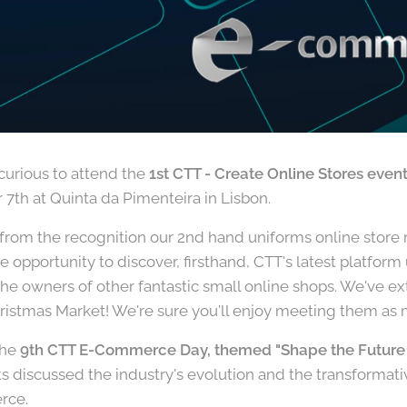
curious to attend the
1
st CTT - Create Online Stores even
7th at Quinta da Pimenteira in Lisbon.
from the recognition our 2nd hand uniforms online store
e opportunity to discover, firsthand, CTT's latest platfor
he owners of other fantastic small online shops. We've ex
hristmas Market! We're sure you'll enjoy meeting them as
the
9th CTT E-Commerce Day, themed "Shape the Future
 discussed the industry's evolution and the transformative 
rce.