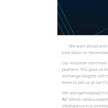
🇬🇧 We were proud and 
took place on November 
Our invitation stemmed 
platform. This gave us th
exchange insights with t
them to join us at our C
We also participated in 
AI,"
where various experts
intelligence in e-comme