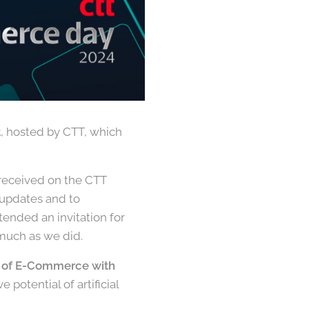
t
, hosted by CTT, which
 received on the CTT
m updates and to
tended an invitation for
 much as we did.
 of E-Commerce with
potential of artificial