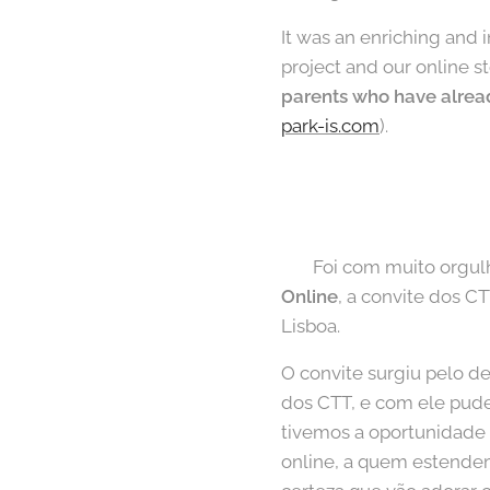
It was an enriching and 
project and our online s
parents who have alrea
park-is.com
).
🇵🇹 Foi com muito orgu
Online
, a convite dos C
Lisboa.
O convite surgiu pelo d
dos CTT, e com ele pud
tivemos a oportunidade 
online, a quem estendem