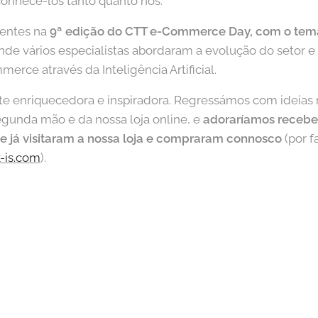
conhecê-los tanto quanto nós.
entes na
9ª edição do CTT e-Commerce Day
, com o tem
onde vários especialistas abordaram a evolução do setor e
rce através da Inteligência Artificial.
e enriquecedora e inspiradora. Regressámos com ideias 
egunda mão e da nossa loja online, e
adoraríamos receb
e já visitaram a nossa loja e compraram connosco
(por f
-is.com
).