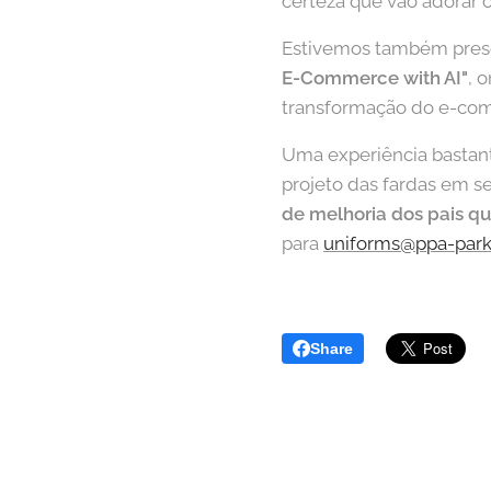
certeza que vão adorar 
Estivemos também pres
E-Commerce with AI"
, 
transformação do e-comme
Uma experiência bastant
projeto das fardas em s
de melhoria dos pais qu
para
uniforms@ppa-park
Share