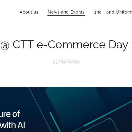
About us
News and Events
2nd Hand Unifor
 @ CTT e-Commerce Day 
09/11/2024