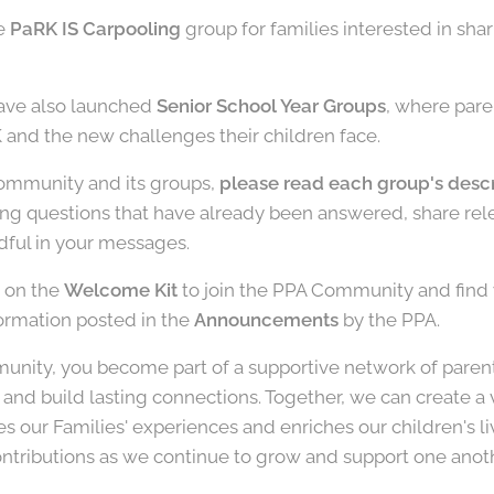
he
PaRK IS Carpooling
group for families interested in sha
have also launched
Senior School Year Groups
, where pare
 and the new challenges their children face.
ommunity and its groups,
please read each group's descr
ing questions that have already been answered, share rel
dful in your messages.
 on the
Welcome Kit
to join the PPA Community and find y
formation posted in the
Announcements
by the PPA.
unity, you become part of a supportive network of paren
 and build lasting connections. Together, we can create a v
our Families' experiences and enriches our children's li
ontributions as we continue to grow and support one anoth