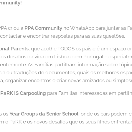
ommunity!
PPA criou a
PPA Community
no WhatsApp para juntar as F
ntactar e encontrar respostas para as suas questões.
ional Parents
, que acolhe TODOS os pais e é um espaço o
os desafios da vida em Lisboa e em Portugal – especial
centemente. As Famílias partilham informação sobre tópic
cia ou traduções de documentos, quais os melhores espaç
ra, organizar encontros e criar novas amizades ou simples
o
PaRK IS Carpooling
para Famílias interessadas em partilh
s os
Year Groups da Senior School
, onde os pais podem e
m o PaRK e os novos desafios que os seus filhos enfrenta