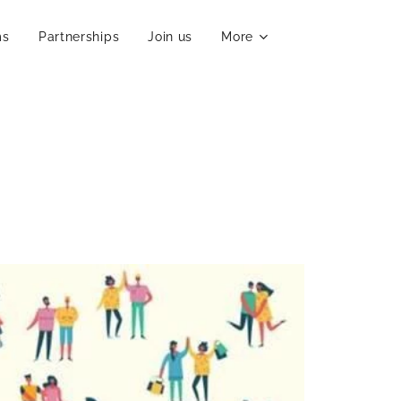
ms
Partnerships
Join us
More