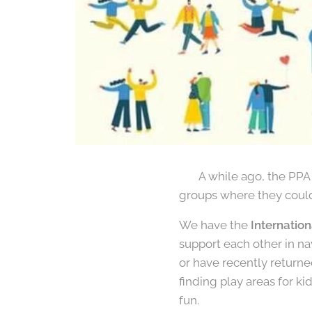
🇬🇧 A while ago, the PP
groups where they could
We have the
Internatio
support each other in na
or have recently returne
finding play areas for k
fun.