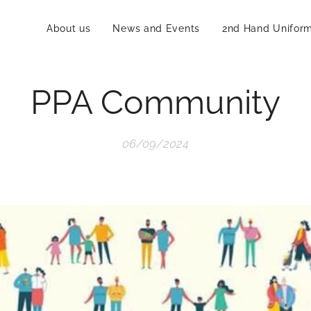
About us
News and Events
2nd Hand Unifor
PPA Community
06/09/2024