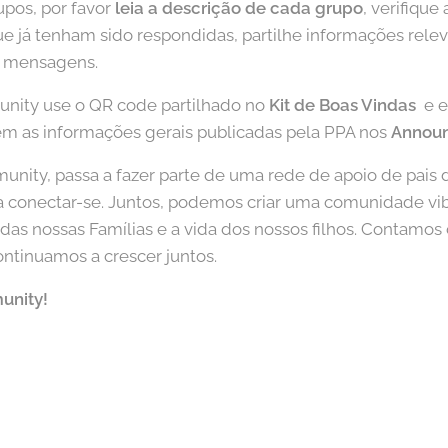
upos, por favor
leia a descrição de cada grupo
, verifiqu
que já tenham sido respondidas, partilhe informações re
as mensagens.
unity use o QR code partilhado no
Kit de Boas Vindas
e e
ém as informações gerais publicadas pela PPA nos
Annou
nity, passa a fazer parte de uma rede de apoio de pais di
 a conectar-se. Juntos, podemos criar uma comunidade vib
das nossas Famílias e a vida dos nossos filhos. Contamos
ontinuamos a crescer juntos.
unity!