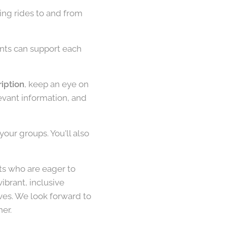
ring rides to and from
nts can support each
iption
, keep an eye on
evant information, and
our groups. You'll also
ts who are eager to
ibrant, inclusive
ves. We look forward to
er.