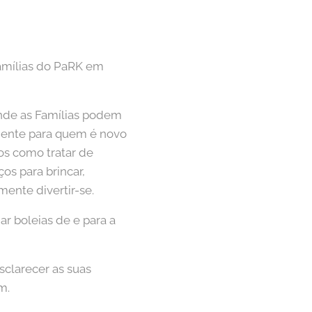
amílias do PaRK em
nde as Famílias podem
mente para quem é novo
os como tratar de
os para brincar,
mente divertir-se.
ar boleias de e para a
sclarecer as suas
m.