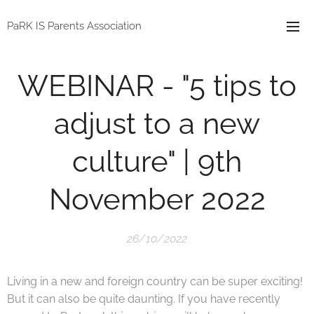
PaRK IS Parents Association
WEBINAR - "5 tips to
adjust to a new
culture" | 9th
November 2022
26/10/2022
Living in a new and foreign country can be super exciting!
But it can also be quite daunting. If you have recently